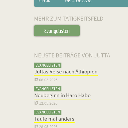
+49 4936 8638
TELEFON
MEHR ZUM TÄTIGKEITSFELD
Evangelisten
NEUSTE BEITRÄGE VON JUTTA
EVANGELISTEN
Juttas Reise nach Äthiopien

08.03.2026
EVANGELISTEN
Neubeginn in Haro Habo

12.05.2026
EVANGELISTEN
Taufe mal anders

28.05.2026