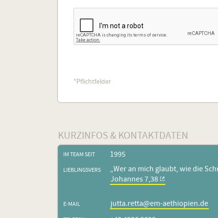
*Pflichtfelder
KURZINFOS & KONTAKTDATEN
1995
IM TEAM SEIT
„Wer an mich glaubt, wie die Sch
LIEBLINGSVERS
Johannes 7,38
jutta.retta@em-aethiopien.de
E-MAIL