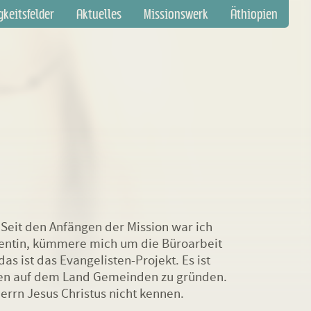
gation
gkeitsfelder
Aktuelles
Missionswerk
Äthiopien
springen
 Seit den Anfängen der Mission war ich
istentin, kümmere mich um die Büroarbeit
as ist das Evangelisten-Projekt. Es ist
pien auf dem Land Gemeinden zu gründen.
errn Jesus Christus nicht kennen.