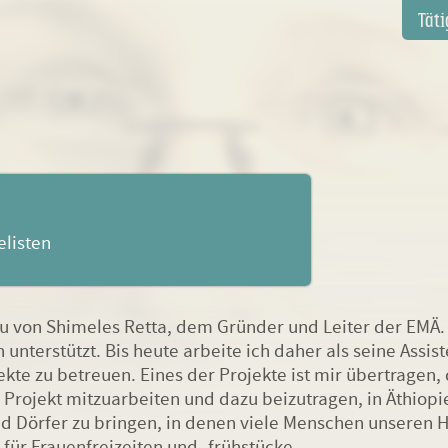
Navi
Täti
über
elisten
rau von Shimeles Retta, dem Gründer und Leiter der EMÄ.
n unterstützt. Bis heute arbeite ich daher als seine Ass
kte zu betreuen. Eines der Projekte ist mir übertragen, d
 Projekt mitzuarbeiten und dazu beizutragen, in Äthio
nd Dörfer zu bringen, in denen viele Menschen unseren H