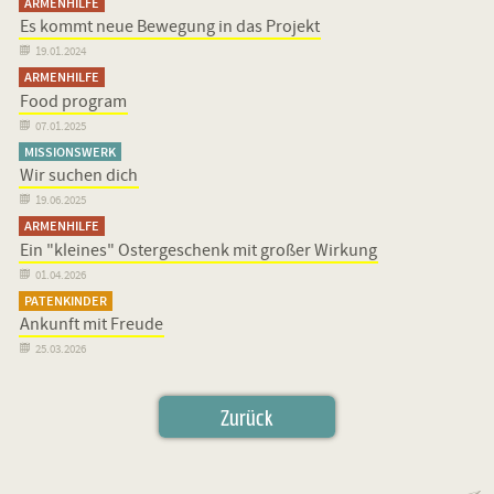
ARMENHILFE
Es kommt neue Bewegung in das Projekt

19.01.2024
ARMENHILFE
Food program

07.01.2025
MISSIONSWERK
Wir suchen dich

19.06.2025
ARMENHILFE
Ein "kleines" Ostergeschenk mit großer Wirkung

01.04.2026
PATENKINDER
Ankunft mit Freude

25.03.2026
Zurück