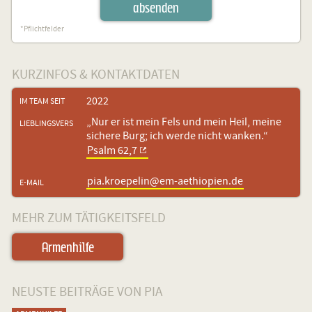
absenden
*Pflichtfelder
KURZINFOS & KONTAKTDATEN
2022
IM TEAM SEIT
„Nur er ist mein Fels und mein Heil, meine
LIEBLINGSVERS
sichere Burg; ich werde nicht wanken.“
Psalm 62,7
pia.kroepelin@em-aethiopien.de
E-MAIL
MEHR ZUM TÄTIGKEITSFELD
Armenhilfe
NEUSTE BEITRÄGE VON PIA