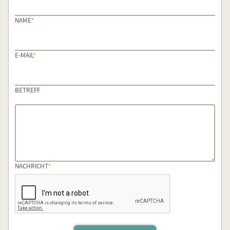
PFLICHTFELD
NAME
*
PFLICHTFELD
E-MAIL
*
BETREFF
PFLICHTFELD
NACHRICHT
*