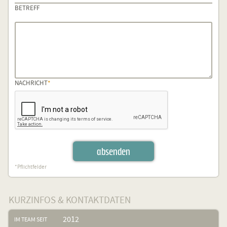
BETREFF
PFLICHTFELD
NACHRICHT
*
absenden
*Pflichtfelder
KURZINFOS & KONTAKTDATEN
2012
IM TEAM SEIT