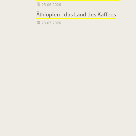

25.06.2026
Äthiopien - das Land des Kaffees

23.07.2026