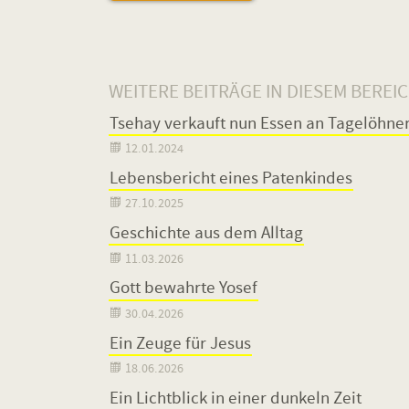
WEITERE BEITRÄGE IN DIESEM BEREI
Tsehay verkauft nun Essen an Tagelöhne

12.01.2024
Lebensbericht eines Patenkindes

27.10.2025
Geschichte aus dem Alltag

11.03.2026
Gott bewahrte Yosef

30.04.2026
Ein Zeuge für Jesus

18.06.2026
Ein Lichtblick in einer dunkeln Zeit