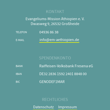
KONTAKT
Evangeliums-Mission Äthiopien e. V.
Dwasweg 9, 26532 Großheide
04936 86 38
TELEFON
info@em-aethiopien.de
E-MAIL
SPENDENKONTO
Raiffeisen-Volksbank Fresena eG
BANK
DE32 2836 1592 2401 8848 00
IBAN
GENODEF1MAR
BIC
RECHTLICHES
Navigation
Datenschutz
Impressum