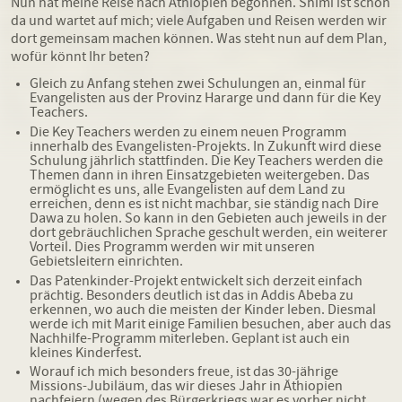
Nun hat meine Reise nach Äthiopien begonnen. Shimi ist schon
da und wartet auf mich; viele Aufgaben und Reisen werden wir
dort gemeinsam machen können. Was steht nun auf dem Plan,
wofür könnt Ihr beten?
Gleich zu Anfang stehen zwei Schulungen an, einmal für
Evangelisten aus der Provinz Hararge und dann für die Key
Teachers.
Die Key Teachers werden zu einem neuen Programm
innerhalb des Evangelisten-Projekts. In Zukunft wird diese
Schulung jährlich stattfinden. Die Key Teachers werden die
Themen dann in ihren Einsatzgebieten weitergeben. Das
ermöglicht es uns, alle Evangelisten auf dem Land zu
erreichen, denn es ist nicht machbar, sie ständig nach Dire
Dawa zu holen. So kann in den Gebieten auch jeweils in der
dort gebräuchlichen Sprache geschult werden, ein weiterer
Vorteil. Dies Programm werden wir mit unseren
Gebietsleitern einrichten.
Das Patenkinder-Projekt entwickelt sich derzeit einfach
prächtig. Besonders deutlich ist das in Addis Abeba zu
erkennen, wo auch die meisten der Kinder leben. Diesmal
werde ich mit Marit einige Familien besuchen, aber auch das
Nachhilfe-Programm miterleben. Geplant ist auch ein
kleines Kinderfest.
Worauf ich mich besonders freue, ist das 30-jährige
Missions-Jubiläum, das wir dieses Jahr in Äthiopien
nachfeiern (wegen des Bürgerkriegs war es vorher nicht