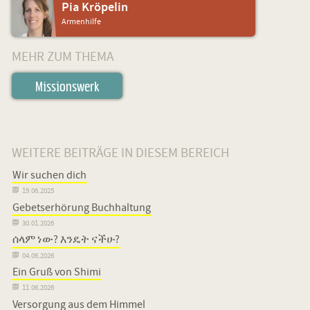
Pia Kröpelin
Armenhilfe
MEHR ZUM THEMA
Missionswerk
WEITERE BEITRÄGE IN DIESEM BEREICH
Wir suchen dich

19.06.2025
Gebetserhörung Buchhaltung

30.01.2026
ሰላም ነው? እንዴት ናችሁ?

04.06.2026
Ein Gruß von Shimi

11.06.2026
Versorgung aus dem Himmel