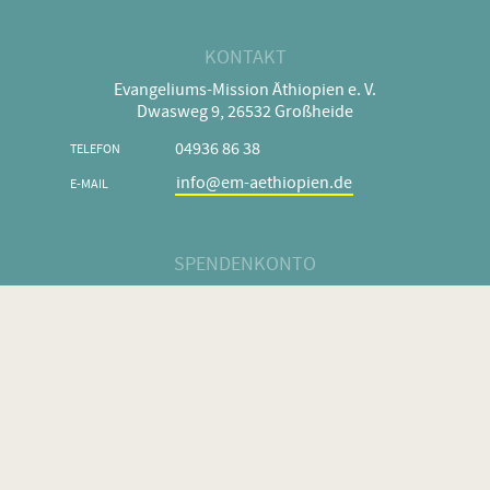
KONTAKT
Evangeliums-Mission Äthiopien e. V.
Dwasweg 9, 26532 Großheide
04936 86 38
TELEFON
info@em-aethiopien.de
E-MAIL
SPENDENKONTO
Raiffeisen-Volksbank Fresena eG
BANK
DE32 2836 1592 2401 8848 00
IBAN
GENODEF1MAR
BIC
RECHTLICHES
Navigation
Datenschutz
Impressum