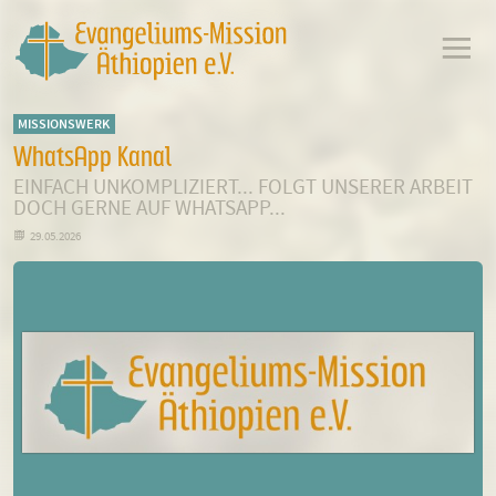
MISSIONSWERK
WhatsApp Kanal
EINFACH UNKOMPLIZIERT... FOLGT UNSERER ARBEIT
DOCH GERNE AUF WHATSAPP...

29.05.2026