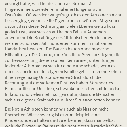
gesorgt hatte, wird heute schon als Normalität
hingenommen, „wieder einmal eine Hungersnot in
Ostafrika“. Oft werden wir gefragt, ob es den Afrikanern nicht
besser ginge, wenn sie fleißiger arbeiten würden. Abgesehen
davon, dass diese Rechnung auf vielen Ebenen viel zu kurz
gedacht ist, lässt sie sich auf keinen Fall auf Äthiopien
anwenden. Die Berghänge des äthiopischen Hochlandes
werden schon seit Jahrhunderten zum Teil in mühsamer
Handarbeit beackert. Die Bauern bauen ohne moderne
Hilfsmittel große Dämme, um künstliche Seen anzulegen, die
zur Bewässerung dienen sollen. Kein armer, unter Hunger
leidender Äthiopier ist sich für eine Mühe schade, wenn es
um das Überleben der eigenen Familie geht. Trotzdem ziehen
ihnen regelmäßig Umstände einen Strich durch die
Rechnung, auf die sie keinen Einfluss haben. Verändertes
Klima, politische Unruhen, schwankende Lebensmittelpreise,
Inflation und vieles mehr sorgen dafür, dass die Menschen
sich aus eigener Kraft nicht aus ihrer Situation retten können.
Die Not in Äthiopien können wir auch als Mission nicht
übersehen. Wie schwierig ist es zum Beispiel, eine
Kinderstunde zu halten und zu erkennen, dass man selbst
wohl die Einzige im Raum ist, die richtig gefrühstückt hat? Wie