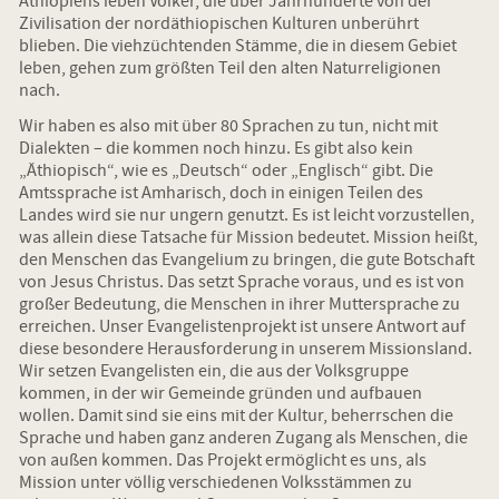
Äthiopiens leben Völker, die über Jahrhunderte von der
Zivilisation der nordäthiopischen Kulturen unberührt
blieben. Die viehzüchtenden Stämme, die in diesem Gebiet
leben, gehen zum größten Teil den alten Naturreligionen
nach.
Wir haben es also mit über 80 Sprachen zu tun, nicht mit
Dialekten – die kommen noch hinzu. Es gibt also kein
„Äthiopisch“, wie es „Deutsch“ oder „Englisch“ gibt. Die
Amtssprache ist Amharisch, doch in einigen Teilen des
Landes wird sie nur ungern genutzt. Es ist leicht vorzustellen,
was allein diese Tatsache für Mission bedeutet. Mission heißt,
den Menschen das Evangelium zu bringen, die gute Botschaft
von Jesus Christus. Das setzt Sprache voraus, und es ist von
großer Bedeutung, die Menschen in ihrer Muttersprache zu
erreichen. Unser Evangelistenprojekt ist unsere Antwort auf
diese besondere Herausforderung in unserem Missionsland.
Wir setzen Evangelisten ein, die aus der Volksgruppe
kommen, in der wir Gemeinde gründen und aufbauen
wollen. Damit sind sie eins mit der Kultur, beherrschen die
Sprache und haben ganz anderen Zugang als Menschen, die
von außen kommen. Das Projekt ermöglicht es uns, als
Mission unter völlig verschiedenen Volksstämmen zu