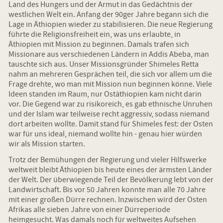
Land des Hungers und der Armut in das Gedächtnis der
westlichen Welt ein. Anfang der 90ger Jahre begann sich die
Lage in Äthiopien wieder zu stabilisieren. Die neue Regierung
führte die Religionsfreiheit ein, was uns erlaubte, in
Äthiopien mit Mission zu beginnen. Damals trafen sich
Missionare aus verschiedenen Ländern in Addis Abeba, man
tauschte sich aus. Unser Missionsgründer Shimeles Retta
nahm an mehreren Gesprächen teil, die sich vor allem um die
Frage drehte, wo man mit Mission nun beginnen könne. Viele
Ideen standen im Raum, nur Ostäthiopien kam nicht darin
vor. Die Gegend war zu risikoreich, es gab ethnische Unruhen
und der Islam war teilweise recht aggressiv, sodass niemand
dort arbeiten wollte. Damit stand für Shimeles fest: der Osten
war für uns ideal, niemand wollte hin - genau hier würden
wir als Mission starten.
Trotz der Bemühungen der Regierung und vieler Hilfswerke
weltweit bleibt Äthiopien bis heute eines der ärmsten Länder
der Welt. Der überwiegende Teil der Bevölkerung lebt von der
Landwirtschaft. Bis vor 50 Jahren konnte man alle 70 Jahre
mit einer großen Dürre rechnen. Inzwischen wird der Osten
Afrikas alle sieben Jahre von einer Dürreperiode
heimgesucht. Was damals noch für weltweites Aufsehen