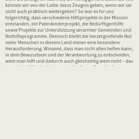
können wir von der Liebe Jesus Zeugnis geben, wenn wir sie
nicht auch praktisch weitergeben? So war es für uns
folgerichtig, dass verschiedene Hilfsprojekte in der Mission
entstanden, ein Patenkinderprojekt, die Bedürftigenhilfe
sowie Projekte zur Unterstützung verarmter Gemeinden und
Nothilfeprogramme. Dennoch bleibt die herzergreifende Not
vieler Menschen in diesem Land immer eine besondere
Herausforderung. Wissend, dass man nicht allen helfen kann,
in dem Bewusstsein und der Verantwortung zu entscheiden,
wem man hilft und dadurch auch gleichzeitig wem nicht – das
braucht viel Weisheit, aber auch Kraft zum Durchhalten.
Und doch, da sind sie auf den Straßen, die Menschen, die
sichtlich in größter Armut leben, und sie lächeln! Verglichen
mit dem Bild vieler Einkaufsstraßen in Deutschland, in der
Menschen mit vollen Einkaufstüten und doch gehetzten,
unzufriedenen Gesichtern herumlaufen, könnte der Kontrast
nicht größer sein. Das lässt die Frage hochkommen, was uns
viele Menschen in Äthiopien voraushaben. Ist es die enge
Gemeinschaft untereinander, die starke Familienstruktur und
die Kultur der Treue in Freundschaften? Die Frage ist schwer
zu beantworten, doch eins wird jedem Äthiopienreisenden