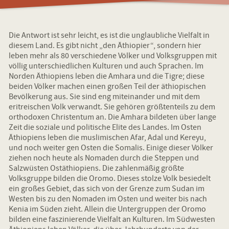
Die Antwort ist sehr leicht, es ist die unglaubliche Vielfalt in
diesem Land. Es gibt nicht „den Äthiopier“, sondern hier
leben mehr als 80 verschiedene Völker und Volksgruppen mit
völlig unterschiedlichen Kulturen und auch Sprachen. Im
Norden Äthiopiens leben die Amhara und die Tigre; diese
beiden Völker machen einen großen Teil der äthiopischen
Bevölkerung aus. Sie sind eng miteinander und mit dem
eritreischen Volk verwandt. Sie gehören größtenteils zu dem
orthodoxen Christentum an. Die Amhara bildeten über lange
Zeit die soziale und politische Elite des Landes. Im Osten
Äthiopiens leben die muslimischen Afar, Adal und Kereyu,
und noch weiter gen Osten die Somalis. Einige dieser Völker
ziehen noch heute als Nomaden durch die Steppen und
Salzwüsten Ostäthiopiens. Die zahlenmäßig größte
Volksgruppe bilden die Oromo. Dieses stolze Volk besiedelt
ein großes Gebiet, das sich von der Grenze zum Sudan im
Westen bis zu den Nomaden im Osten und weiter bis nach
Kenia im Süden zieht. Allein die Untergruppen der Oromo
bilden eine faszinierende Vielfalt an Kulturen. Im Südwesten