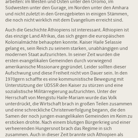
arbeiten: im Westen und Osten unter den Oromo, im
Südwesten unter den Gurage, im Norden unter den Amhara
und nicht zuletzt in den Grenzgebieten in einigen Stämmen,
die noch nicht wirklich mit dem Evangelium erreicht sind.
Auch die Geschichte Äthiopiens ist interessant. Äthiopien ist
das einzige Land Afrikas, das sich gegen die europäischen
Kolonialmächte behaupten konnte. Kaiser Haile Selassie
gelang es, sein Reich zu seinem starken, unabhängigen und
modernen Staat aufzurichten. In seiner Zeit wurden die
ersten evangelikalen Gemeinden durch vorwiegend
amerikanische Missionare gegründet. Leider sollten dieser
Aufschwung und diese Freiheit nicht von Dauer sein. In den
1970gern schaffte es eine kommunistische Bewegung mit
Unterstützung der UDSSR den Kaiser zu stürzen und eine
sozialistische Militärregierung aufzurichten. Unter der
Herrschaft von Mengistu Haile-Mariam wurde das Volk
unterdrückt, die Wirtschaft brach in großen Teilen zusammen
und eine schreckliche Christenverfolgung begann, die den
Samen der noch jungen evangelikalen Gemeinden im Keim zu
ersticken drohte. Nach einem blutigen Bürgerkrieg und einer
verheerenden Hungersnot brach das Regime in sich
zusammen. Auch in dieser Zeit brannte sich Äthiopien als