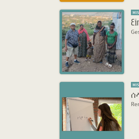
MI
Ei
Ges
MI
ሰ
Ren