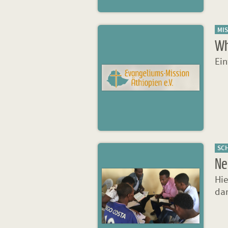
MI
Wh
Ein
SC
Ne
Hie
dan