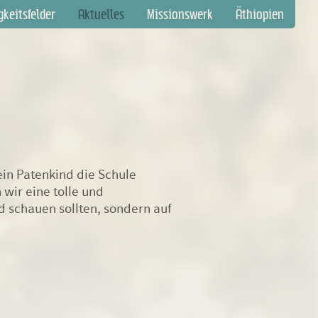
gation
gkeitsfelder
Aktuelles
Missionswerk
Äthiopien
springen
in Patenkind die Schule
 wir eine tolle und
d schauen sollten, sondern auf