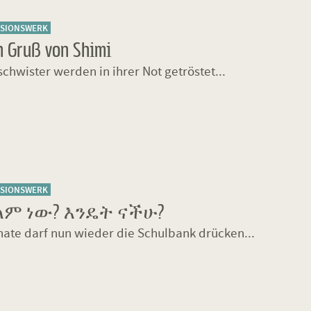
SSIONSWERK
n Gruß von Shimi
chwister werden in ihrer Not getröstet...
SSIONSWERK
ላም ነው? እንዴት ናችሁ?
ate darf nun wieder die Schulbank drücken...