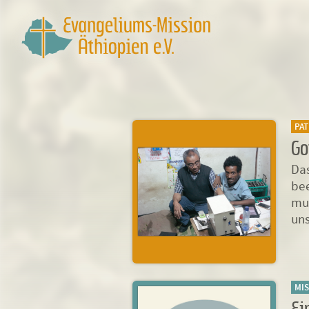
PA
Go
Das
bee
mut
uns
MI
Ei