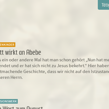
Navi
Täti
über
TENKINDER
tt wirkt an Abebe
 ein oder andere Mal hat man schon gehört „Nun hat me
ndet und er hat sich nicht zu Jesus bekehrt.“ Hier haben
machende Geschichte, dass wir nicht auf den Istzustan
eren Herrn.
SSIONSWERK
n Wort zum August