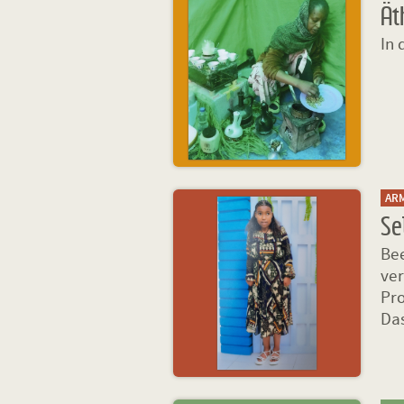
Ät
In 
AR
Se
Bee
ve
Pro
Das