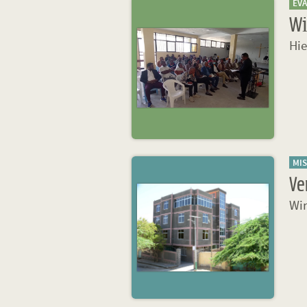
EV
Wi
Hie
MI
Ve
Wir