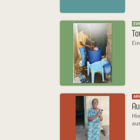
EV
Ta
Ein
AR
Au
Hie
aus