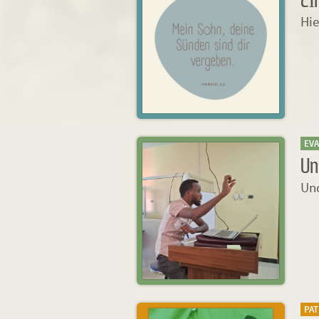
Hie
EV
Un
Und
PA