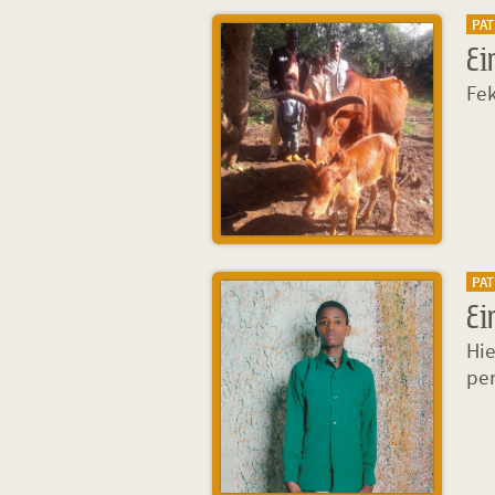
PA
Ei
Fek
PA
Ei
Hie
per