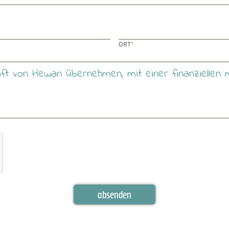
PFLICHTFELD
ORT
*
absenden