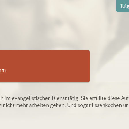
Navi
Täti
über
amm
h im evangelistischen Dienst tätig. Sie erfüllte diese A
nicht mehr arbeiten gehen. Und sogar Essenkochen und s