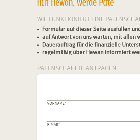
Hilf Hewan, werde Pate
WIE FUNKTIONIERT EINE PATENSCHA
Formular auf dieser Seite ausfüllen un
auf Antwort von uns warten, mit allen 
Dauerauftrag für die finanzielle Unters
regelmäßig über Hewan informiert werd
PATENSCHAFT BEANTRAGEN
PFLICHTFELD
VORNAME
*
PFLICHTFELD
E-MAIL
*