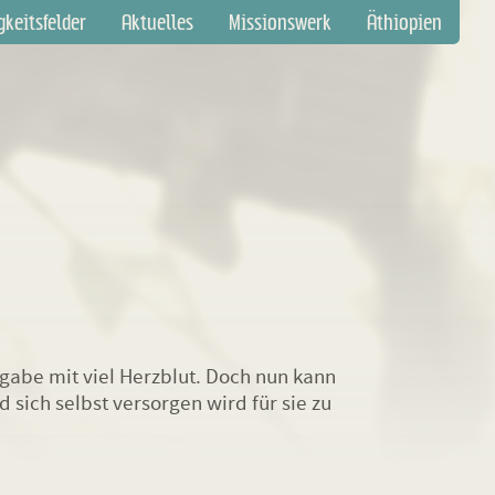
gation
gkeitsfelder
Aktuelles
Missionswerk
Äthiopien
springen
ufgabe mit viel Herzblut. Doch nun kann
ich selbst versorgen wird für sie zu