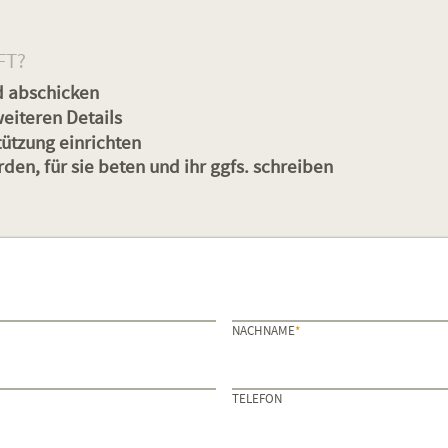
FT?
d abschicken
weiteren Details
tützung einrichten
en, für sie beten und ihr ggfs. schreiben
PFLICHTFELD
NACHNAME
*
TELEFON