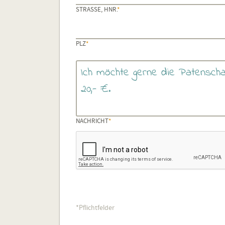
PFLICHTFELD
STRASSE, HNR.
*
PFLICHTFELD
PLZ
*
PFLICHTFELD
NACHRICHT
*
*Pflichtfelder