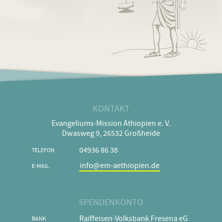
KONTAKT
Evangeliums-Mission Äthiopien e. V.
Dwasweg 9, 26532 Großheide
04936 86 38
TELEFON
info@em-aethiopien.de
E-MAIL
SPENDENKONTO
Raiffeisen-Volksbank Fresena eG
BANK