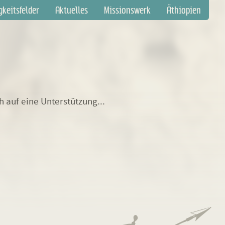
gation
gkeitsfelder
Aktuelles
Missionswerk
Äthiopien
springen
auf eine Unterstützung...