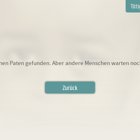
Navi
Täti
über
inen Paten gefunden. Aber andere Menschen warten noch 
Zurück