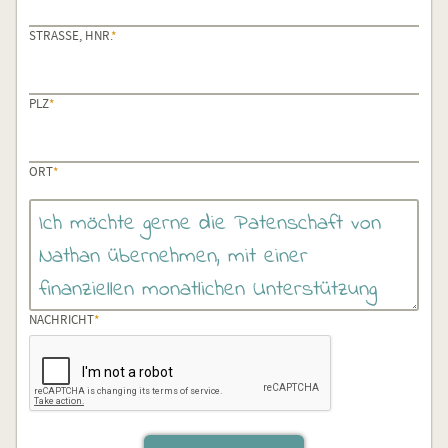
PFLICHTFELD
STRASSE, HNR.
*
PFLICHTFELD
PLZ
*
PFLICHTFELD
ORT
*
PFLICHTFELD
NACHRICHT
*