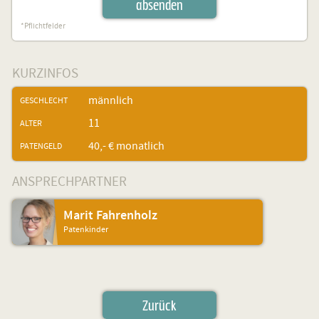
absenden
*Pflichtfelder
KURZINFOS
männlich
GESCHLECHT
11
ALTER
40,- € monatlich
PATENGELD
ANSPRECHPARTNER
Marit Fahrenholz
Patenkinder
Zurück