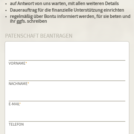
auf Antwort von uns warten, mit allen weiteren Details
Dauerauftrag für die finanzielle Unterstützung einrichten
regelmäßig über Bontu informiert werden, für sie beten und
ihr ggfs. schreiben
PATENSCHAFT BEANTRAGEN
PFLICHTFELD
VORNAME
*
PFLICHTFELD
NACHNAME
*
PFLICHTFELD
E-MAIL
*
TELEFON