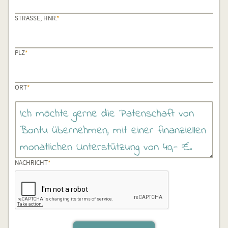
PFLICHTFELD
STRASSE, HNR.
*
PFLICHTFELD
PLZ
*
PFLICHTFELD
ORT
*
PFLICHTFELD
NACHRICHT
*