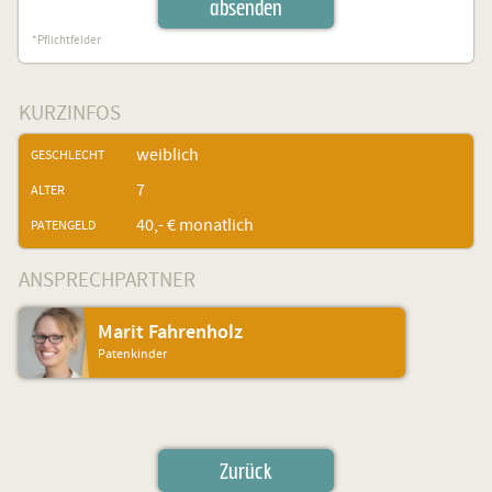
absenden
*Pflichtfelder
KURZINFOS
weiblich
GESCHLECHT
7
ALTER
40,- € monatlich
PATENGELD
ANSPRECHPARTNER
Marit Fahrenholz
Patenkinder
Zurück