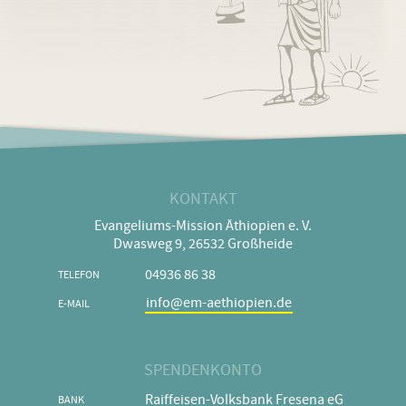
KONTAKT
Evangeliums-Mission Äthiopien e. V.
Dwasweg 9, 26532 Großheide
04936 86 38
TELEFON
info@em-aethiopien.de
E-MAIL
SPENDENKONTO
Raiffeisen-Volksbank Fresena eG
BANK