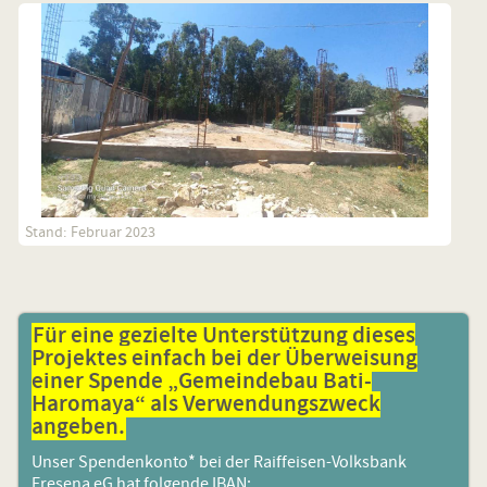
Stand: Februar 2023
Für eine gezielte Unterstützung dieses
Projektes einfach bei der Überweisung
einer Spende „
Gemeindebau Bati-
Haromaya
“ als Verwendungszweck
angeben.
Unser Spendenkonto* bei der Raiffeisen-Volksbank
Fresena eG hat folgende IBAN: